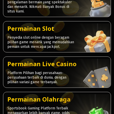
pengalaman bermain yang spektakuler
dan menarik. Nikmati Banyak Bonus di
situs kami.
Permainan Slot
Penyedia slot online dengan beragam
pilihan game menarik yang memudahkan
pemain untuk mencapai jackpot.
Permainan Live Casino
Platform Pilihan bagi perusahaan-
perusahaan terbaik di dunia, dengan
pilihan variasi game terbanyak.
Permainan Olahraga
Sportsbook Gaming Platform Terbaik
menawarkan lebih banyak game, odds