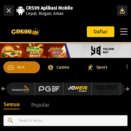
CRS99 Aplikasi Mobile
Cepat, Ringan, Aman
Daftar
Slot
Casino
Sport
Semua
Popular
Search here...