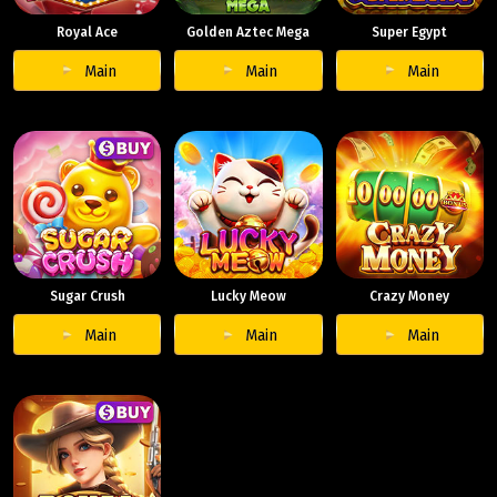
Royal Ace
Golden Aztec Mega
Super Egypt
Main
Main
Main
Sugar Crush
Lucky Meow
Crazy Money
Main
Main
Main