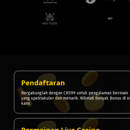
Pendaftaran
Bergabunglah dengan CRS99 untuk pengalaman bermain
yang spektakuler dan menarik. Nikmati Banyak Bonus di si
kami.
Permainan Live Casino