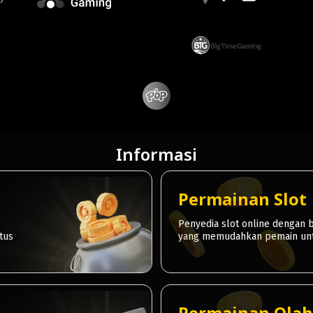
Informasi
Permainan Slot
Penyedia slot online dengan 
tus
yang memudahkan pemain unt
Permainan Ola