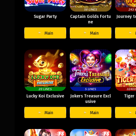
Sugar Party
Captain Golds Fortu
Journey t
ne
Main
Main
Lucky Koi Exclusive
Jokers Treasure Excl
Tiger
usive
Main
Main