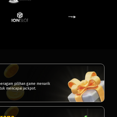
beragam pilihan game menarik
uk mencapai jackpot.
hraga