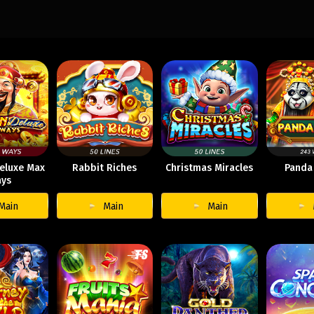
eluxe Max
Rabbit Riches
Christmas Miracles
Panda
ys
Main
Main
Main