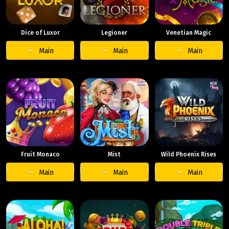
Dice of Luxor
Legioner
Venetian Magic
Main
Main
Main
Fruit Monaco
Mist
Wild Phoenix Rises
Main
Main
Main