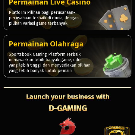
Permainan Live Casino
Platform Pilihan bagi perusahaan-
perusahaan terbaik di dunia, dengan
pilihan variasi game terbanyak.
Permainan Olahraga
Sportsbook Gaming Platform Terbaik
menawarkan lebih banyak game, odds
yang lebih tinggi, dan menyediakan pilihan
yang lebih banyak untuk pemain.
Launch your business with
D-GAMING