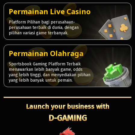
Permainan Live Casino
Platform Pilihan bagi perusahaan-
perusahaan terbaik di dunia, dengan
pilihan variasi game terbanyak.
Permainan Olahraga
Sportsbook Gaming Platform Terbaik
menawarkan lebih banyak game, odds
yang lebih tinggi, dan menyediakan pilihan
yang lebih banyak untuk pemain.
Launch your business with
D-GAMING